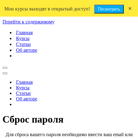
×
Мои курсы выходят в открытый доступ!
Посмотреть
Перейти к содержимому
Главная
Курсы
Статьи
Об авторе
Меню
навигации
Меню
навигации
Главная
Курсы
Статьи
Об авторе
Сброс пароля
Для сброса вашего пароля необходимо ввести ваш email или