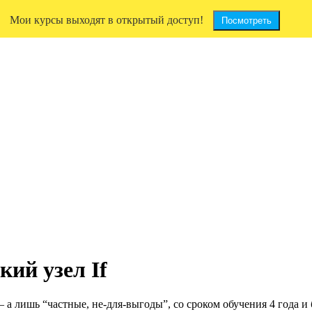
Мои курсы выходят в открытый доступ!
Посмотреть
кий узел If
 лишь “частные, не-для-выгоды”, со сроком обучения 4 года и 