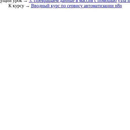
дущий урок →
3. Превращаем данные в массив с помощью узла It
К курсу →
Вводный курс по сервису автоматизации n8n