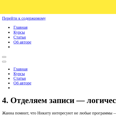
Перейти к содержимому
Главная
Курсы
Статьи
Об авторе
Меню
навигации
Меню
навигации
Главная
Курсы
Статьи
Об авторе
4. Отделяем записи — логичес
Жанна помнит, что Никиту интересуют не любые программы — а