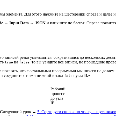
ммы элемента. Для этого нажмите на шестеренки справа и далее 
de
→
Input Data
→
JSON
и кликните по
Sector
. Справа появит
тво записей резко уменьшится, сократившись до нескольких десят
ить
на
, то вы увидите все записи, не прошедшие прове
true
false
о показать, что с остальными программами мы ничего не делаем.
лст и соедините с ними нижний выход
узла
If
.»
false
Рабочий
процесс
до узла
IF
Следующий урок →
5. Сортируем список по числу выпускнико