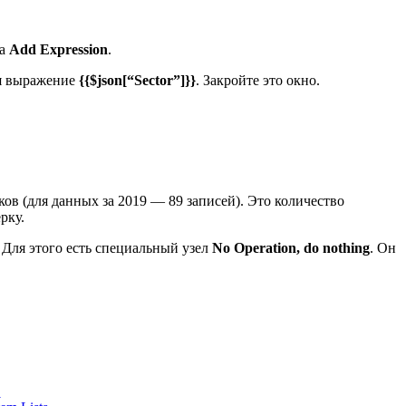
на
Add Expression
.
ся выражение
{{$json[“Sector”]}}
. Закройте это окно.
ков (для данных за 2019 — 89 записей). Это количество
рку.
 Для этого есть специальный узел
No Operation, do nothing
. Он
в