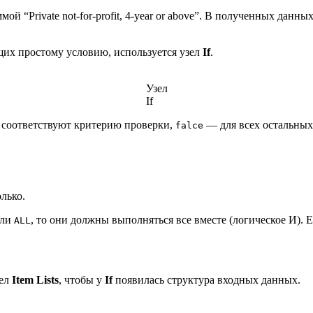
й “Private not-for-profit, 4-year or above”. В полученных данны
щих простому условию, используется узел
If
.
Узел
If
 соответствуют критерию проверки,
— для всех остальных
falce
лько.
сли
, то они должны выполняться все вместе (логическое И). 
ALL
зел
Item Lists
, чтобы у
If
появилась структура входных данных.