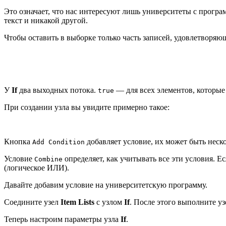
Это означает, что нас интересуют лишь университеты с программо
текст и никакой другой.
Чтобы оставить в выборке только часть записей, удовлетворяю
У
If
два выходных потока.
— для всех элементов, которые
true
При создании узла вы увидите примерно такое:
Кнопка
добавляет условие, их может быть неско
Add Condition
Условие
определяет, как учитывать все эти условия. Е
Combine
(логическое ИЛИ).
Давайте добавим условие на университетскую программу.
Соедините узел
Item Lists
с узлом
If
. После этого выполните у
Теперь настроим параметры узла
If
.