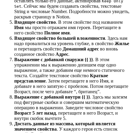
оставлять только его данные, активировав
Keep Only
. Сейчас мы будем создавать свойства, текстовые
Set
String и числовые Number. Подробности можно увидеть,
раскрыв страницу в Notion.
Входящее свойство
. В этом свойстве под названием
Имя
мы просто отражаем имя героев. Перетащите в
него свойство
Полное имя
.
Входящее свойство большей вложенности
. Здесь нам
надо провалиться на уровень глубже, в свойство
Жилье
и перетащить свойство
Домашний адрес
во вновь
созданное свойство
Адрес
.
Выражение с добавкой снаружи {{ }}
. В этом
упражнении мы к выражению допишем еще одно
выражение, а также добавим еще немного статичного
текста. Создайте текстовое свойство
Краткое
представление
. Затем перетащите в него Имя, и
добавьте в него запятую с пробелом. Потом перетащите
Возраст, после чего добавьте “, британец”.
Выражение с добавкой внутри {{ }}
. Здесь мы залезем
под фигурные скобки и совершим математическую
операцию в выражении. Заведите числовое свойство
Возраст 5 лет назад
, перетащите в него Возраст, и
внутри скобок вычтите 5.
Достать данные из массива, который является
значением свойства
. У каждого героя есть список