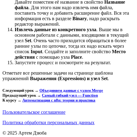
Давайте поместим её название в свойство
Название
файла
. Для этого нам надо извлечь имя файла,
поставить точку и добавить расширение файл. Вся эта
информация есть в разделе
Binary
, надо раскрыть
редактор выражений.
Извлечь данные из конкретного узла
. Выше мы в
основном работали с данными, входящими в текущий
узел
Set
. Очень часто приходится обращаться в более
ранние узлы по цепочке, тогда их надо искать через
список
Input
. Создайте и заполните свойство
Место
действия
с помощью узла
Place
.
Запустите процесс и посмотрите на результат.
Отметьте все решенные задачи на странице шаблона
упражнений
Выражения (Expressions) и узел Set
.
Следующий урок →
Объединяем данные с узлом Merge
Предыдущий урок →
Самый гибкий узел — Function
К курсу →
Автоматизация с n8n: теория и практика
Пользовательское соглашение
Политика обработки персональных данных
© 2025 Артем Дзюба