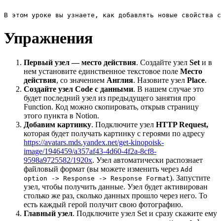
В этом уроке вы узнаете, как добавлять новые свойства с
Упражнения
Первый узел — место действия
. Создайте узел
Set
и в
нем установите единственное текстовое поле
Место
действия
, со значением
Англия
. Назовите узел
Place
.
Создайте узел Code с данными
. В нашем случае это
будет последний узел из предыдущего занятия про
Function. Код можно скопировать, открыв страницу
этого пункта в Notion.
Добавим картинку
. Подключите узел
HTTP Request,
которая будет получать картинку с героями по адресу
https://avatars.mds.yandex.net/get-kinopoisk-
image/1946459/a357af43-4d60-4f2a-8cf8-
9598a9725582/1920x
. Узел автоматически распознает
файловый формат (вы можете изменить через
Add
). Запустите
option -> Response -> Response Format
узел, чтобы получить данные. Узел будет активирован
столько же раз, сколько данных прошло через него. То
есть каждый герой получит свою фотографию.
Главный узел
. Подключите узел Set и сразу скажите ему