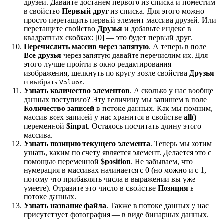
друзей. Давайте достанем первого из списка и поместим
в свойство
Первый друг
из списка. Для этого можно
просто перетащить первый элемент массива друзей. Или
перетащите свойство
Друзья
и добавьте индекс в
квадратных скобках: [0] — это будет первый друг.
Перечислить массив через запятую
. А теперь в поле
Все друзья
через запятую давайте перечислим их. Для
этого лучше пройти в окно редактирования
изображения, щелкнуть по кругу возле свойства
Друзья
и выбрать
.
Values
Узнать количество элементов
. А сколько у нас вообще
данных поступило? Эту величину мы запишем в поле
Количество записей
в потоке данных. Как мы помним,
массив всех записей у нас хранится в свойстве
all()
переменной
$input
. Осталось посчитать длину этого
массива.
Узнать позицию текущего элемента
. Теперь мы хотим
узнать, каким по счету является элемент. Делается это с
помощью переменной
$position
. Не забываем, что
нумерация в массивах начинается с 0 (но можно и с 1,
потому что прибавлять числа в выражении вы уже
умеете). Отразите это число в свойстве
Позиция
в
потоке данных.
Узнать название файла
. Также в потоке данных у нас
присутствует фотография — в виде бинарных данных.