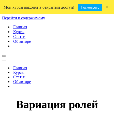
×
Мои курсы выходят в открытый доступ!
Посмотреть
Перейти к содержимому
Главная
Курсы
Статьи
Об авторе
Меню
навигации
Меню
навигации
Главная
Курсы
Статьи
Об авторе
Вариация ролей