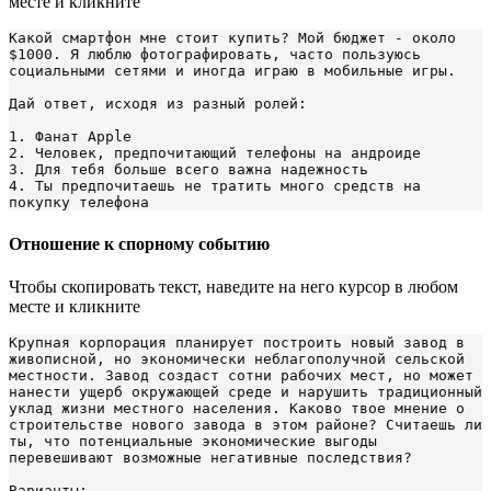
месте и кликните
Какой смартфон мне стоит купить? Мой бюджет - около 
$1000. Я люблю фотографировать, часто пользуюсь 
социальными сетями и иногда играю в мобильные игры.

Дай ответ, исходя из разный ролей:

1. Фанат Apple

2. Человек, предпочитающий телефоны на андроиде

3. Для тебя больше всего важна надежность

4. Ты предпочитаешь не тратить много средств на 
покупку телефона
Отношение к спорному событию
Чтобы скопировать текст, наведите на него курсор в любом
месте и кликните
Крупная корпорация планирует построить новый завод в 
живописной, но экономически неблагополучной сельской 
местности. Завод создаст сотни рабочих мест, но может 
нанести ущерб окружающей среде и нарушить традиционный 
уклад жизни местного населения. Каково твое мнение о 
строительстве нового завода в этом районе? Считаешь ли 
ты, что потенциальные экономические выгоды 
перевешивают возможные негативные последствия?

Варианты:
