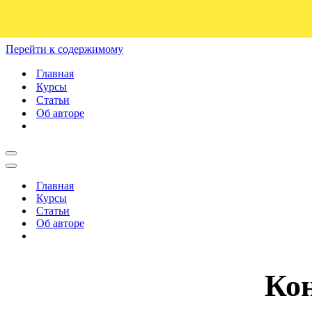
Перейти к содержимому
Главная
Курсы
Статьи
Об авторе
Меню
навигации
Меню
навигации
Главная
Курсы
Статьи
Об авторе
Ко