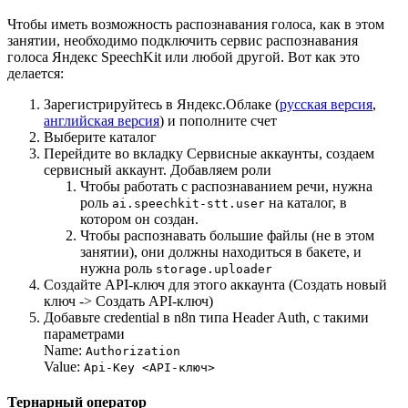
Чтобы иметь возможность распознавания голоса, как в этом
занятии, необходимо подключить сервис распознавания
голоса Яндекс SpeechKit или любой другой. Вот как это
делается:
Зарегистрируйтесь в Яндекс.Облаке (
русская версия
,
английская версия
) и пополните счет
Выберите каталог
Перейдите во вкладку Сервисные аккаунты, создаем
сервисный аккаунт. Добавляем роли
Чтобы работать с распознаванием речи, нужна
роль
на каталог, в
ai.speechkit-stt.user
котором он создан.
Чтобы распознавать большие файлы (не в этом
занятии), они должны находиться в бакете, и
нужна роль
storage.uploader
Создайте API-ключ для этого аккаунта (Создать новый
ключ -> Создать API-ключ)
Добавьте credential в n8n типа Header Auth, с такими
параметрами
Name:
Authorization
Value:
Api-Key <API-ключ>
Тернарный оператор