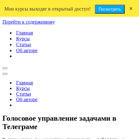
×
Мои курсы выходят в открытый доступ!
Посмотреть
Перейти к содержимому
Главная
Курсы
Статьи
Об авторе
Меню
навигации
Меню
навигации
Главная
Курсы
Статьи
Об авторе
Голосовое управление задачами в
Телеграме