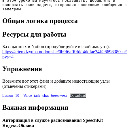
В этом уроке вы научитесь показывать, добавлять и 
завершать свои задачи, отправляя голосовые сообщения в 
Телеграм
Общая логика процесса
Ресурсы для работы
База данных в Notion (продублируйте в свой аккаунт):
https://artemdzyuba.notion.site/0b9f6aff0fdd4ddfae34ffa6698380aa?
pvs=4
Упражнения
Возьмите вот этот файл и добавьте недостающие узлы
(отмечены стикерами):
Lesson_10__Voice_task_chat_
homework
Download
Важная информация
Авторизация в службе распознавания SpeechKit
Яндекс.Облака