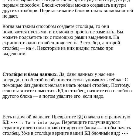
первым способом. Блоки-столбцы можно создавать внутри
других столбцов. Перетаскивание блоков таких возможностей
не дает.
Когда вы таким способом создаете столбцы, то они
появляются пустыми, и их можно просто не заметить. Вы
можете подсветить их с помощью рамки выделения. На
скриншоте один столбец поделен на 3 столбца, а второй
столбец — на 4. Некоторые из них видны только при
выделении.
Столбцы и базы данных.
Да, базы данных у нас еще
впереди, но об этой особенности стоит упомянуть сейчас. С
помощью баз данных нельзя начать новый столбец. Поэтому,
если вы хотите поместить БД в столбец, начните его с любого
другого блока — а потом удалите его, если надо.
Есть и другой вариант. Превратите БД сначала в страничную
БД:
→
. Перетащите получившуюся
•••
Turn into page
страницу влево или вправо от другого блока — чтобы начать
столбец. Уже в столбце верните вашей БД блочный вид:
•••