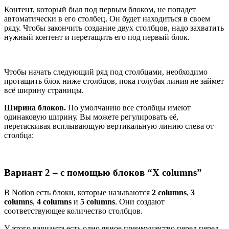
Контент, который был под первым блоком, не попадет
автоматически в его столбец. Он будет находиться в своем
ряду. Чтобы закончить создание двух столбцов, надо захватить
нужный контент и перетащить его под первый блок.
Чтобы начать следующий ряд под столбцами, необходимо
протащить блок ниже столбцов, пока голубая линия не займет
всё ширину страницы.
Ширина блоков.
По умолчанию все столбцы имеют
одинаковую ширину. Вы можете регулировать её,
перетаскивая всплывающую вертикальную линию слева от
столбца:
Вариант 2 – с помощью блоков “X columns”
В Notion есть блоки, которые называются
2 columns
,
3
columns
,
4 columns
и
5 columns
. Они создают
соответствующее количество столбцов.
У этого варианта есть одно явное преимущество перед перед