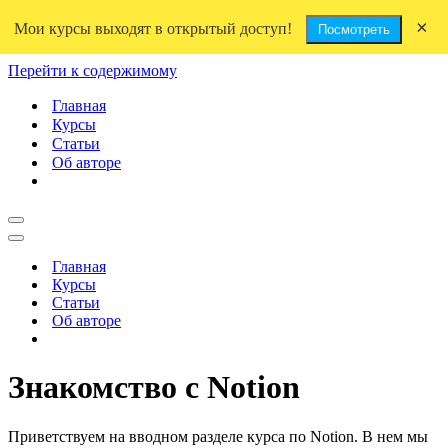
×
Мои курсы выходят в открытый доступ!
Посмотреть
Перейти к содержимому
Главная
Курсы
Статьи
Об авторе
Меню
навигации
Меню
навигации
Главная
Курсы
Статьи
Об авторе
Знакомство с Notion
Приветствуем на вводном разделе курса по Notion. В нем мы