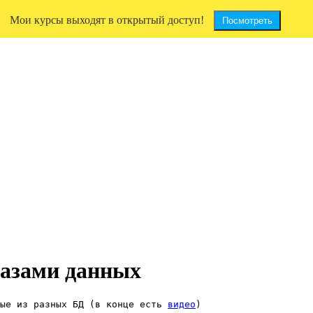
Мои курсы выходят в открытый доступ!
Посмотреть
базами данных
ые из разных БД (в конце есть 
видео
)