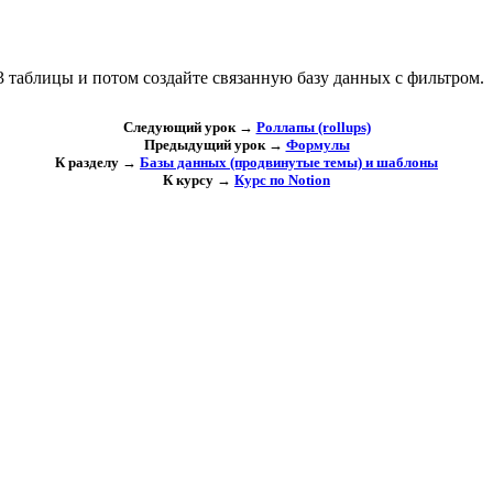
 таблицы и потом создайте связанную базу данных с фильтром.
Следующий урок →
Роллапы (rollups)
Предыдущий урок →
Формулы
К разделу →
Базы данных (продвинутые темы) и шаблоны
К курсу →
Курс по Notion