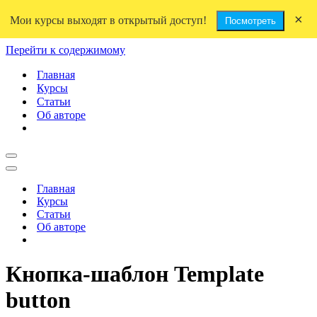
×
Мои курсы выходят в открытый доступ!
Посмотреть
Перейти к содержимому
Главная
Курсы
Статьи
Об авторе
Меню
навигации
Меню
навигации
Главная
Курсы
Статьи
Об авторе
Кнопка-шаблон Template
button