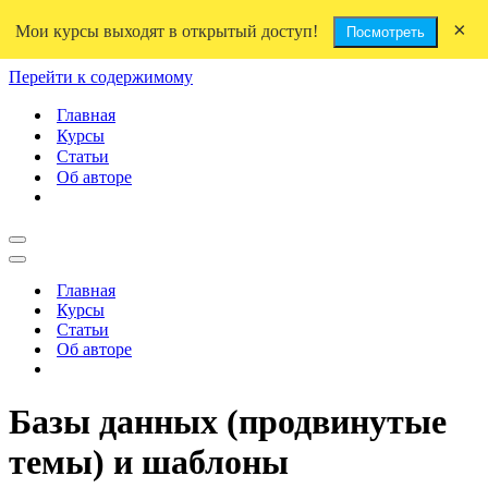
×
Мои курсы выходят в открытый доступ!
Посмотреть
Перейти к содержимому
Главная
Курсы
Статьи
Об авторе
Меню
навигации
Меню
навигации
Главная
Курсы
Статьи
Об авторе
Базы данных (продвинутые
темы) и шаблоны