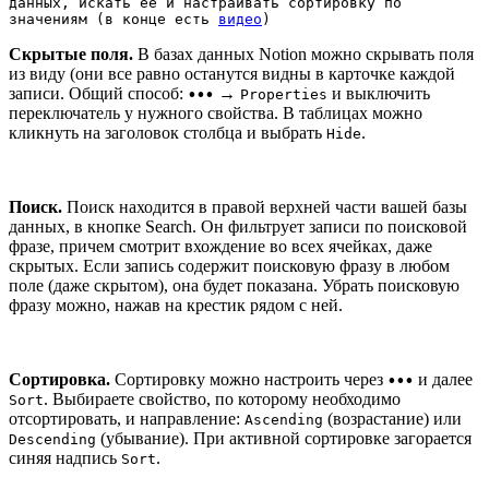
данных, искать ее и настраивать сортировку по 
значениям (в конце есть 
видео
)
Скрытые поля.
В базах данных Notion можно скрывать поля
из виду (они все равно останутся видны в карточке каждой
записи. Общий способ:
→
и выключить
•••
Properties
переключатель у нужного свойства. В таблицах можно
кликнуть на заголовок столбца и выбрать
.
Hide
Поиск.
Поиск находится в правой верхней части вашей базы
данных, в кнопке Search. Он фильтрует записи по поисковой
фразе, причем смотрит вхождение во всех ячейках, даже
скрытых. Если запись содержит поисковую фразу в любом
поле (даже скрытом), она будет показана. Убрать поисковую
фразу можно, нажав на крестик рядом с ней.
Сортировка.
Сортировку можно настроить через
и далее
•••
. Выбираете свойство, по которому необходимо
Sort
отсортировать, и направление:
(возрастание) или
Ascending
(убывание). При активной сортировке загорается
Descending
синяя надпись
.
Sort