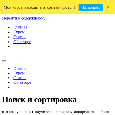
×
Мои курсы выходят в открытый доступ!
Посмотреть
Перейти к содержимому
Главная
Курсы
Статьи
Об авторе
Меню
навигации
Меню
навигации
Главная
Курсы
Статьи
Об авторе
Поиск и сортировка
В этом уроке вы научитесь скрывать информацию в базе 