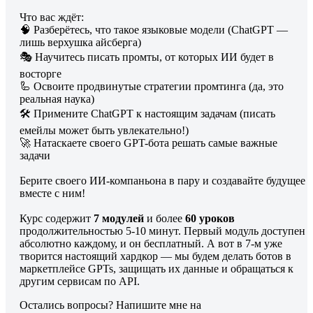
Что вас ждёт:
🧠 Разберётесь, что такое языковые модели (ChatGPT —
лишь верхушка айсберга)
🎭 Научитесь писать промты, от которых ИИ будет в
восторге
🦾 Освоите продвинутые стратегии промтинга (да, это
реальная наука)
🛠 Примените ChatGPT к настоящим задачам (писать
емейлы может быть увлекательно!)
🚀 Натаскаете своего GPT-бота решать самые важные
задачи
Берите своего ИИ-компаньона в пару и создавайте будущее
вместе с ним!
Курс содержит
7 модулей
и более
60 уроков
продолжительностью 5-10 минут. Первый модуль доступен
абсолютно каждому, и он бесплатный. А вот в 7-м уже
творится настоящий хардкор — мы будем делать ботов в
маркетплейсе GPTs, защищать их данные и обращаться к
другим сервисам по API.
Остались вопросы? Напишите мне на