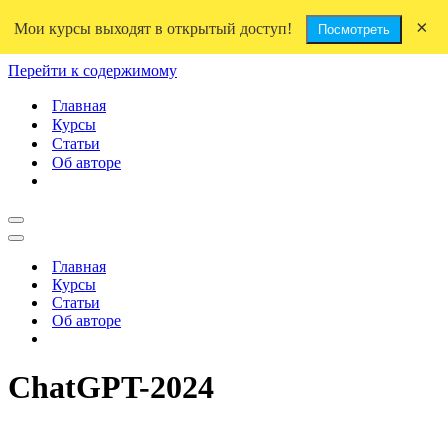
×
Мои курсы выходят в открытый доступ!
Посмотреть
Перейти к содержимому
Главная
Курсы
Статьи
Об авторе
Меню
навигации
Меню
навигации
Главная
Курсы
Статьи
Об авторе
ChatGPT-2024