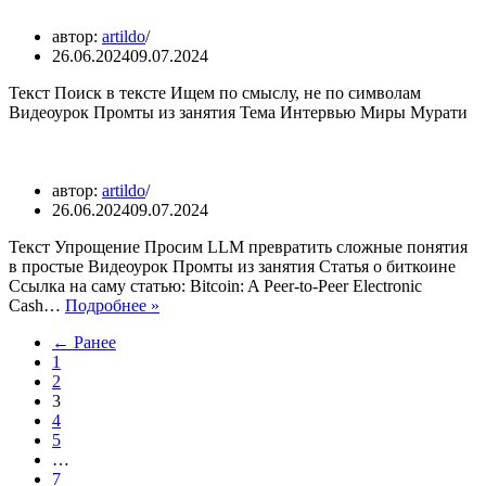
автор:
artildo
26.06.2024
09.07.2024
Текст Поиск в тексте Ищем по смыслу, не по символам
Видеоурок Промты из занятия Тема Интервью Миры Мурати
автор:
artildo
26.06.2024
09.07.2024
Текст Упрощение Просим LLM превратить сложные понятия
в простые Видеоурок Промты из занятия Статья о биткоине
Ссылка на саму статью: Bitcoin: A Peer-to-Peer Electronic
Cash…
Подробнее »
← Ранее
1
2
3
4
5
…
7