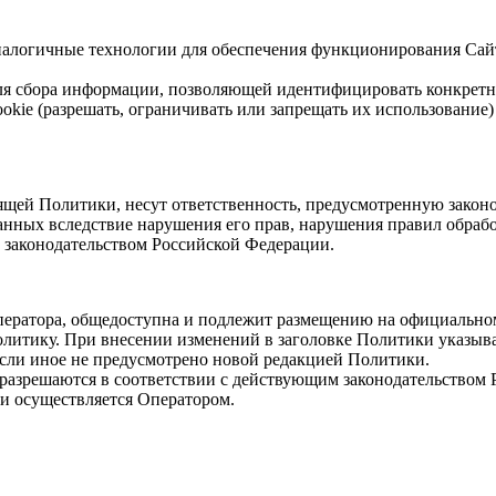
и аналогичные технологии для обеспечения функционирования Са
для сбора информации, позволяющей идентифицировать конкретн
okie (разрешать, ограничивать или запрещать их использование)
ящей Политики, несут ответственность, предусмотренную закон
нных вследствие нарушения его прав, нарушения правил обрабо
 законодательством Российской Федерации.
ператора, общедоступна и подлежит размещению на официально
олитику. При внесении изменений в заголовке Политики указыва
 если иное не предусмотрено новой редакцией Политики.
 разрешаются в соответствии с действующим законодательством
и осуществляется Оператором.