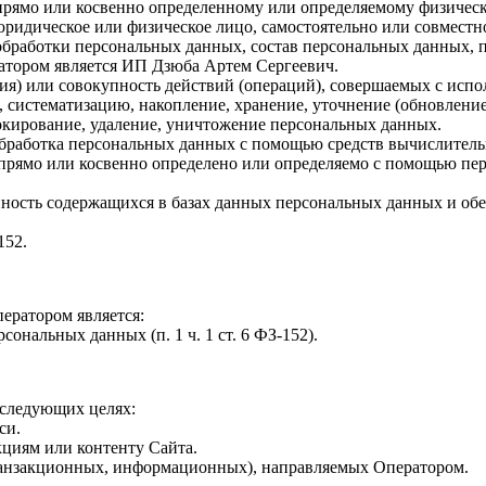
прямо или косвенно определенному или определяемому физическ
юридическое или физическое лицо, самостоятельно или совмест
бработки персональных данных, состав персональных данных, п
тором является ИП Дзюба Артем Сергеевич.
ия) или совокупность действий (операций), совершаемых с испо
, систематизацию, накопление, хранение, уточнение (обновление
локирование, удаление, уничтожение персональных данных.
бработка персональных данных с помощью средств вычислитель
 прямо или косвенно определено или определяемо с помощью пе
ность содержащихся в базах данных персональных данных и о
152.
ератором является:
ональных данных (п. 1 ч. 1 ст. 6 ФЗ-152).
 следующих целях:
си.
циям или контенту Сайта.
ранзакционных, информационных), направляемых Оператором.