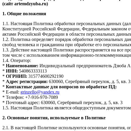
(сайт artemdzyuba.ru)
1. Общие положения
1.1. Настоящая Политика обработки персональных данных (дал
Конституцией Российской Федерации, Федеральным законом от
актами Российской Федерации в области персональных данных
1.2. Политика определяет порядок обработки персональных д
свобод человека и гражданина при обработке его персональны
1.3. Действие настоящей Политики распространяется на все пр
том числе с использованием информационно-телекоммуникационн
1.4. Оператор:
*
Наименование:
Индивидуальный предприниматель Дзюба А
*
ИНН:
540863333113
*
ОГРНИП:
315774600292190
*
Адрес регистрации:
630060, Серебряный переулок, д. 5, кв. 3
*
Контактные данные для вопросов по обработке ПД:
* E-mail:
grinzello@yandex.ru
* Телефон: +7-916-970-7089
* Почтовый адрес: 630060, Серебряный переулок, д. 5, кв. 3
1.5. Настоящая Политика является общедоступным документом
2. Основные понятия, используемые в Политике
2.1. В настоящей Политике используются основные понятия, оп