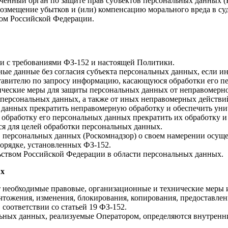
ченный орган по защите прав субъектов персональных данных (Р
 возмещение убытков и (или) компенсацию морального вреда в су
вом Российской Федерации.
ии с требованиями ФЗ-152 и настоящей Политики.
ные данные без согласия субъекта персональных данных, если и
ставителю по запросу информацию, касающуюся обработки его п
ческие меры для защиты персональных данных от неправомерног
я персональных данных, а также от иных неправомерных действ
 данных прекратить неправомерную обработку и обеспечить уни
а обработку его персональных данных прекратить их обработку
ся для целей обработки персональных данных.
 персональных данных (Роскомнадзор) о своем намерении осуще
орядке, установленных ФЗ-152.
ьством Российской Федерации в области персональных данных.
ых
т необходимые правовые, организационные и технические меры 
чтожения, изменения, блокирования, копирования, предоставлен
оответствии со статьей 19 ФЗ-152.
альных данных, реализуемые Оператором, определяются внутре