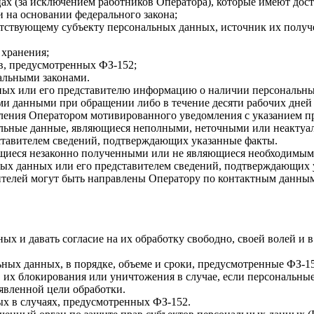
цах (за исключением работников Оператора), которые имеют до
 на основании федерального закона;
тствующему субъекту персональных данных, источник их получе
 хранения;
в, предусмотренных ФЗ-152;
альными законами.
нных или его представителю информацию о наличии персональны
и данными при обращении либо в течение десяти рабочих дней 
равления Оператором мотивированного уведомления с указанием 
нальные данные, являющиеся неполными, неточными или неактуа
ставителем сведений, подтверждающих указанные факты.
ющиеся незаконно полученными или не являющиеся необходимыми
ьных данных или его представителем сведений, подтверждающих 
ителей могут быть направлены Оператору по контактным данным
х и давать согласие на их обработку свободно, своей волей и в
ных данных, в порядке, объеме и сроки, предусмотренные ФЗ-15
, их блокирования или уничтожения в случае, если персональн
явленной цели обработки.
х в случаях, предусмотренных ФЗ-152.