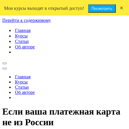
×
Мои курсы выходят в открытый доступ!
Посмотреть
Перейти к содержимому
Главная
Курсы
Статьи
Об авторе
Меню
навигации
Меню
навигации
Главная
Курсы
Статьи
Об авторе
Если ваша платежная карта
не из России